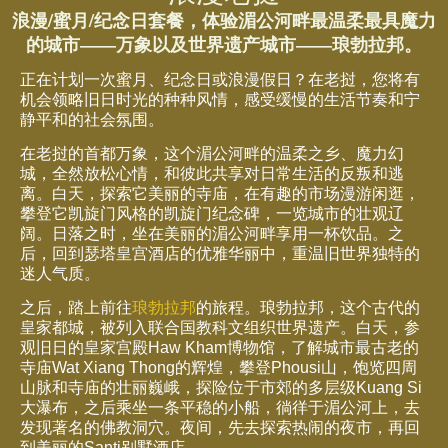
浪漫/蜜月/纪念日套餐，体验湄公河畔最温柔最具魔力
的城市——万象以及世界遗产城市——琅勃拉邦。
正在计划一次蜜月、纪念日或浪漫假日？在老挝，您将有
机会领略旧日时光的种种风情，感受缓慢的生活节奏和宁
静平和的社会氛围。
在老挝的首都万象，这个湄公河畔的温柔之乡、魔力幻
城，全然放松心情，和彼此共享对日常生活的反叛和逃
离。白天，探索它美丽的寺庙，在有趣的市场漫游闲逛，
攀登它凯旋门风格的凯旋门纪念碑，一览城市的壮观辽
阔。日落之时，坐在美丽的湄公河畔享用一杯饮品。之
后，回到瑟塔皇宫酒店的优雅华丽中，重温旧世界独特的
迷人气质。
之后，踏上前往
琅勃拉邦
的旅程。琅勃拉邦，这个古代的
皇家都城，被列入联合国教科文组织世界遗产。白天，参
观旧日的皇家宫殿Haw Kham博物馆，了解城市最古老的
寺庙Wat Xiang Thong的辉煌，攀登Phousi山，饱览四周
山脉和寺庙的壮丽巍峨，探险位于市郊的多层级Kuang Si
大瀑布，之后乘坐一条平稳的小船，徜徉于湄公河上，去
发现著名的佛教洞穴。夜间，先去探索热闹的夜市，再回
到美丽的Santi别墅酒店。