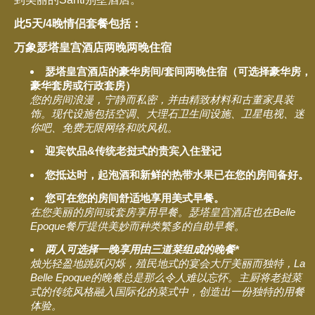
此5天/4晚情侣套餐包括：
万象瑟塔皇宫酒店两晚两晚住宿
瑟塔皇宫酒店的豪华房间/套间两晚住宿（可选择豪华房，
豪华套房或行政套房）
您的房间浪漫，宁静而私密，并由精致材料和古董家具装
饰。现代设施包括空调、大理石卫生间设施、卫星电视、迷
你吧、免费无限网络和吹风机。
迎宾饮品&传统老挝式的贵宾入住登记
您抵达时，起泡酒和新鲜的热带水果已在您的房间备好。
您可在您的房间舒适地享用美式早餐。
在您美丽的房间或套房享用早餐。瑟塔皇宫酒店也在Belle
Epoque餐厅提供美妙而种类繁多的自助早餐。
两人可选择一晚享用由三道菜组成的晚餐*
烛光轻盈地跳跃闪烁，殖民地式的宴会大厅美丽而独特，La
Belle Epoque的晚餐总是那么令人难以忘怀。主厨将老挝菜
式的传统风格融入国际化的菜式中，创造出一份独特的用餐
体验。